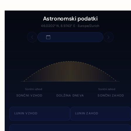
Astronomski podatki
46.0202° N, 8.9743° E · Europe/Zurich
Sončni vzhod
Sončni zahod
SONČNI VZHOD
DOLŽINA DNEVA
SONČNI ZAHOD
LUNIN VZHOD
LUNIN ZAHOD