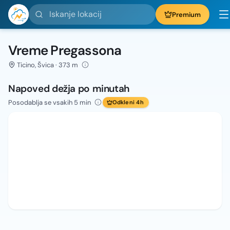
Iskanje lokacij
Premium
Vreme Pregassona
Ticino, Švica · 373 m
Napoved dežja po minutah
Posodablja se vsakih 5 min
Odkleni 4h