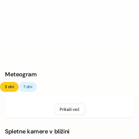
Meteogram
3 dni
7 dni
Prikaži več
Spletne kamere v bližini