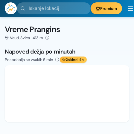
Iskanje lokacij
Premium
Vreme Prangins
Vaud, Švica · 413 m
Napoved dežja po minutah
Posodablja se vsakih 5 min
Odkleni 4h