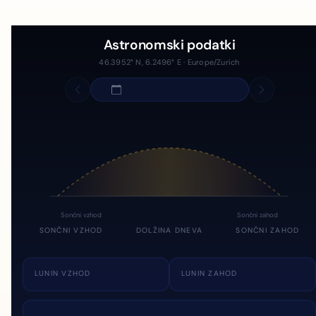
Astronomski podatki
46.3952° N, 6.2496° E · Europe/Zurich
Sončni vzhod
Sončni zahod
SONČNI VZHOD
DOLŽINA DNEVA
SONČNI ZAHOD
LUNIN VZHOD
LUNIN ZAHOD