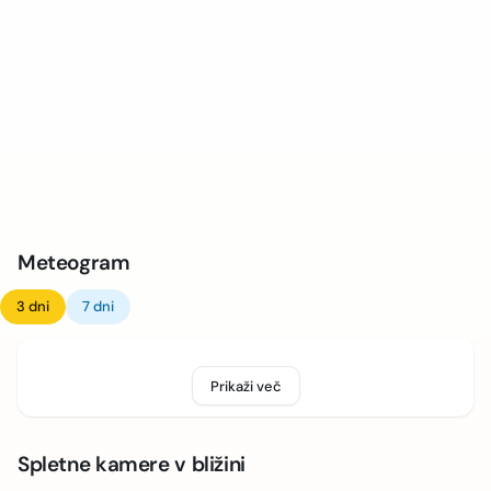
Meteogram
3 dni
7 dni
Prikaži več
Spletne kamere v bližini