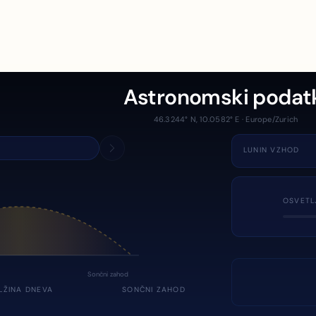
Astronomski podat
46.3244° N, 10.0582° E · Europe/Zurich
LUNIN VZHOD
OSVETL
Sončni zahod
LŽINA DNEVA
SONČNI ZAHOD