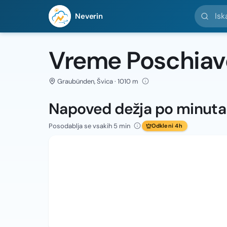
Iskanje l
Neverin
Vreme Poschiav
Graubünden, Švica · 1010 m
Napoved dežja po minut
Posodablja se vsakih 5 min
Odkleni 4h