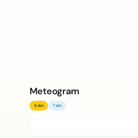
Meteogram
3 dni
7 dni