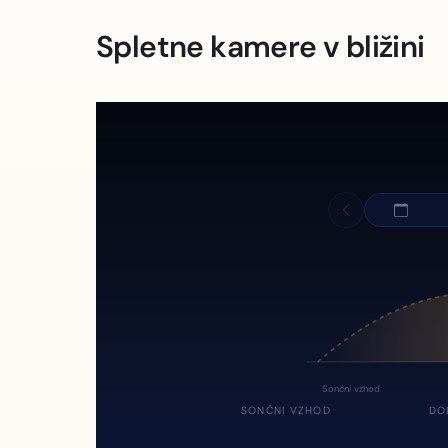
Spletne kamere v bližini
Sončni vzhod
SONČNI VZHOD
DO