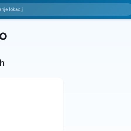
okacij
o
ah