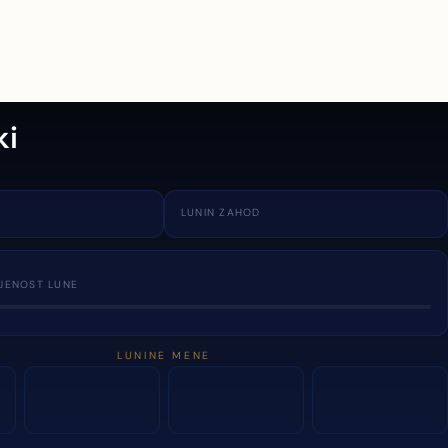
ki
LUNIN ZAHOD
JENOST LUNE
LUNINE MENE