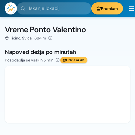
Iskanje lokacij
Premium
Vreme Ponto Valentino
Ticino, Švica · 684 m
Napoved dežja po minutah
Posodablja se vsakih 5 min
Odkleni 4h