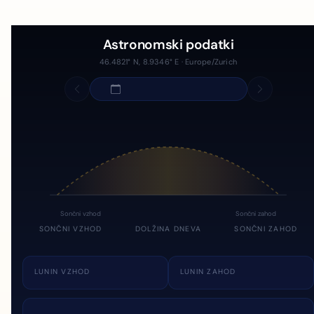
Astronomski podatki
46.4821° N, 8.9346° E · Europe/Zurich
Sončni vzhod
Sončni zahod
SONČNI VZHOD
DOLŽINA DNEVA
SONČNI ZAHOD
LUNIN VZHOD
LUNIN ZAHOD