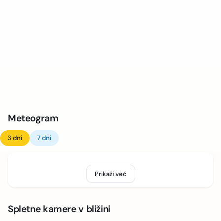
Meteogram
3 dni
7 dni
Prikaži več
Spletne kamere v bližini