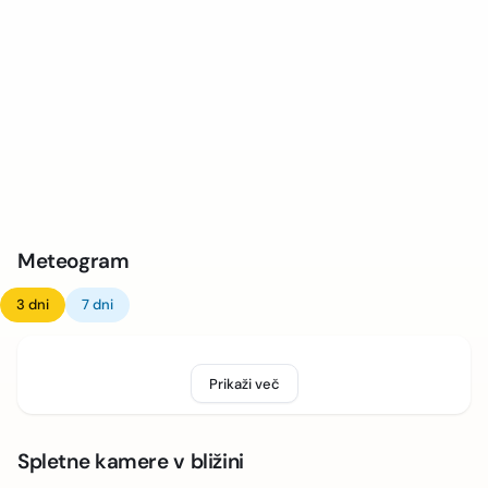
Meteogram
3 dni
7 dni
Prikaži več
Spletne kamere v bližini