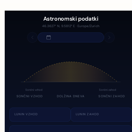
Astronomski podatki
46.3627° N, 9.5812° E · Europe/Zurich
Sončni vzhod
Sončni zahod
SONČNI VZHOD
DOLŽINA DNEVA
SONČNI ZAHOD
LUNIN VZHOD
LUNIN ZAHOD