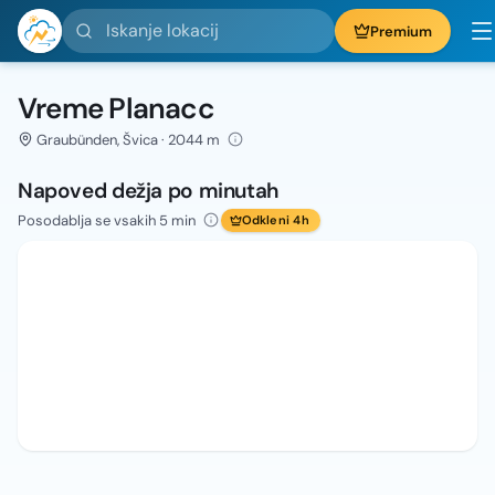
Iskanje lokacij
Premium
Vreme Planacc
Graubünden, Švica · 2044 m
Napoved dežja po minutah
Posodablja se vsakih 5 min
Odkleni 4h