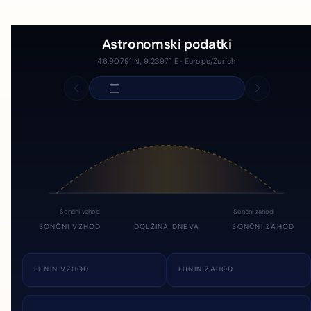
Astronomski podatki
46.9079° N, 9.2397° E · Europe/Zurich
Sončni vzhod
Sončni zahod
SONČNI VZHOD
DOLŽINA DNEVA
SONČNI ZAHOD
LUNIN VZHOD
LUNIN ZAHOD