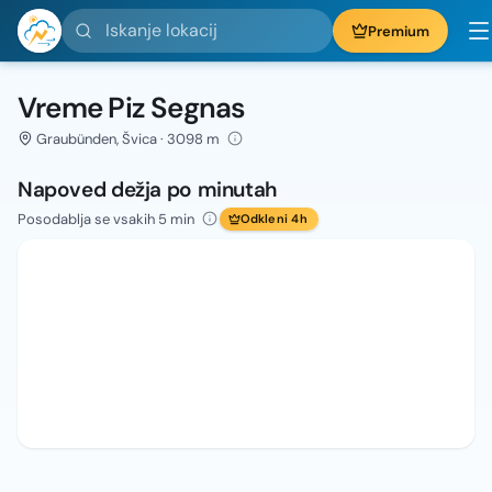
Iskanje lokacij
Premium
Vreme Piz Segnas
Graubünden, Švica · 3098 m
Napoved dežja po minutah
Posodablja se vsakih 5 min
Odkleni 4h