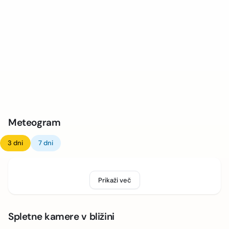
Meteogram
3 dni
7 dni
Prikaži več
Spletne kamere v bližini