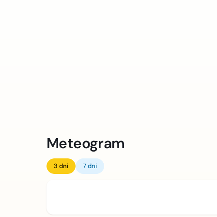
Meteogram
3 dni
7 dni