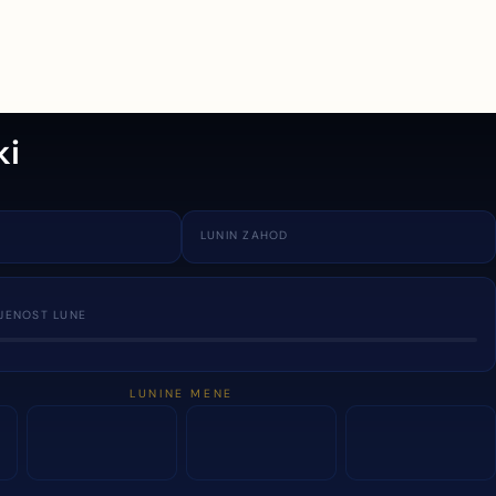
ki
LUNIN ZAHOD
JENOST LUNE
LUNINE MENE