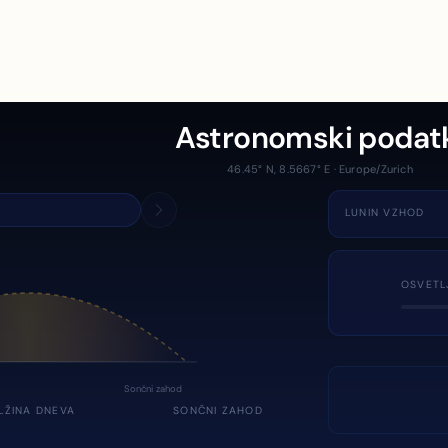
Astronomski podat
46.45° N, 8.5667° E · Europe/Zurich
LUNIN VZHOD
OSVETL
Sončni zahod
LŽINA DNEVA
SONČNI ZAHOD