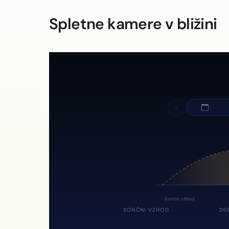
Spletne kamere v bližini
Sončni vzhod
SONČNI VZHOD
DO