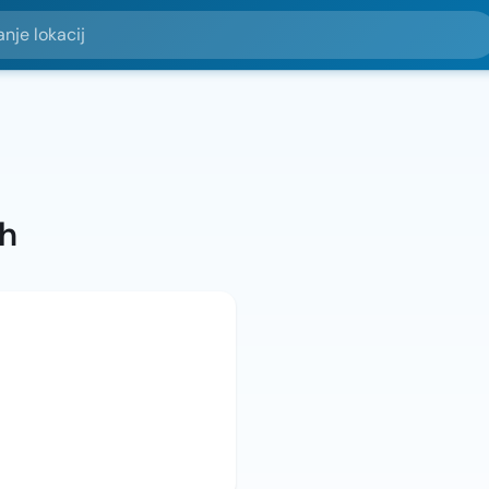
okacij
ah