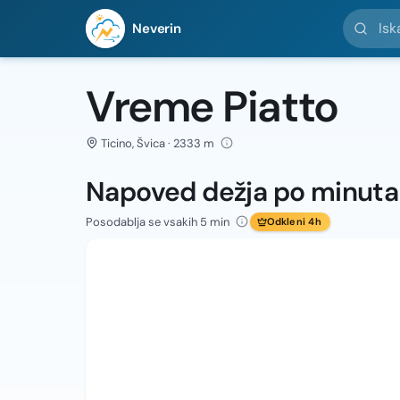
Iskanje l
Neverin
Vreme Piatto
Ticino, Švica · 2333 m
Napoved dežja po minut
Posodablja se vsakih 5 min
Odkleni 4h