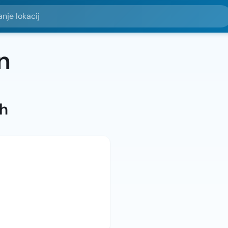
okacij
n
ah