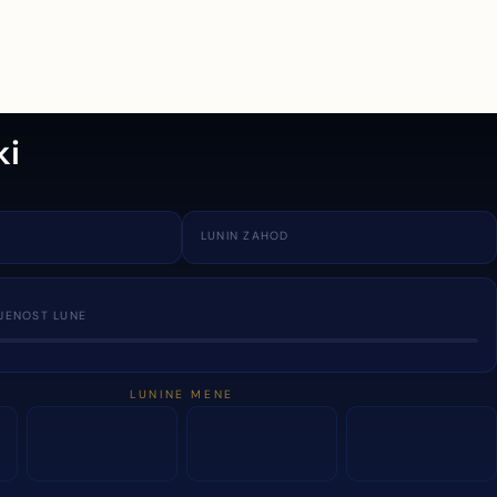
ki
LUNIN ZAHOD
JENOST LUNE
LUNINE MENE