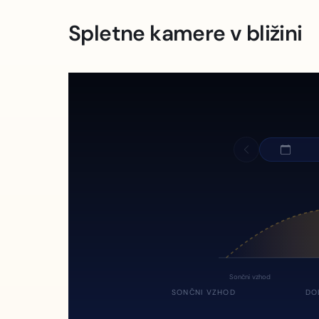
Spletne kamere v bližini
Sončni vzhod
SONČNI VZHOD
DO