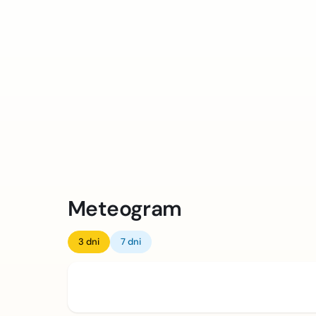
Meteogram
3 dni
7 dni