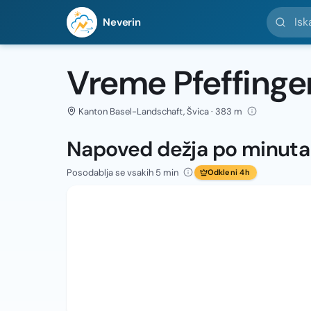
Iskanje l
Neverin
Vreme Pfeffinge
Kanton Basel-Landschaft, Švica · 383 m
Napoved dežja po minut
Posodablja se vsakih 5 min
Odkleni 4h