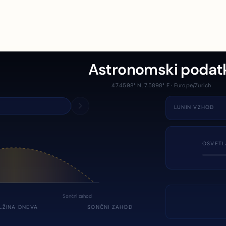
Astronomski podat
47.4598° N, 7.5898° E · Europe/Zurich
LUNIN VZHOD
OSVETL
Sončni zahod
LŽINA DNEVA
SONČNI ZAHOD