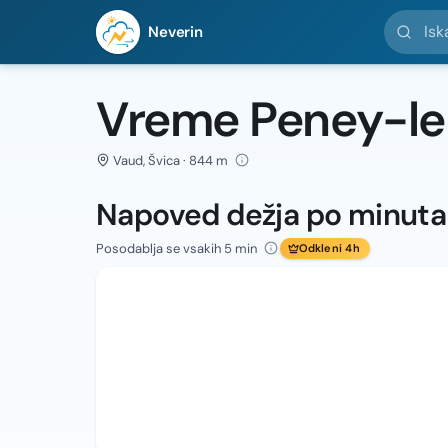
Iskanje l
Neverin
Vreme Peney-le
Vaud, Švica · 844 m
Napoved dežja po minut
Posodablja se vsakih 5 min
Odkleni 4h