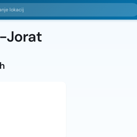
okacij
-Jorat
ah