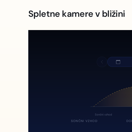
Spletne kamere v bližini
Sončni vzhod
SONČNI VZHOD
DO