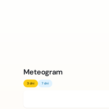
Meteogram
3 dni
7 dni