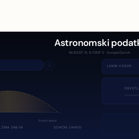
Astronomski podat
46.6323° N, 6.7288° E · Europe/Zurich
LUNIN VZHOD
OSVETL
Sončni zahod
LŽINA DNEVA
SONČNI ZAHOD