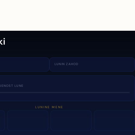
ki
LUNIN ZAHOD
JENOST LUNE
LUNINE MENE