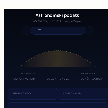
Astronomski podatki
45.2247° N, 15.2733° E · Europe/Zagreb
Sončni vzhod
Sončni zahod
SONČNI VZHOD
DOLŽINA DNEVA
SONČNI ZAHOD
LUNIN VZHOD
LUNIN ZAHOD