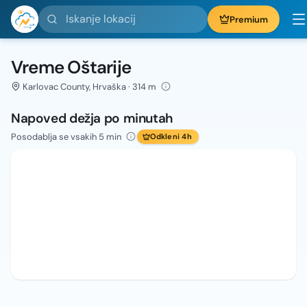
Iskanje lokacij
Premium
Vreme Oštarije
Karlovac County, Hrvaška · 314 m
Napoved dežja po minutah
Posodablja se vsakih 5 min
Odkleni 4h