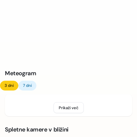
Meteogram
3 dni
7 dni
Prikaži več
Spletne kamere v bližini