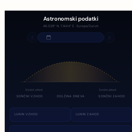
Astronomski podatki
46.029° N, 7.1444° E · Europe/Zurich
Sončni vzhod
Sončni zahod
SONČNI VZHOD
DOLŽINA DNEVA
SONČNI ZAHOD
LUNIN VZHOD
LUNIN ZAHOD