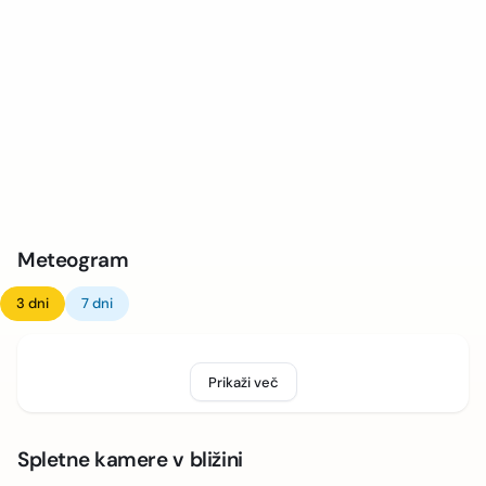
Meteogram
3 dni
7 dni
Prikaži več
Spletne kamere v bližini