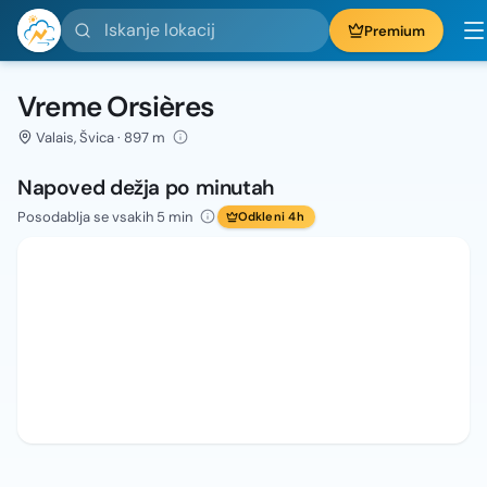
Iskanje lokacij
Premium
Vreme Orsières
Valais, Švica · 897 m
Napoved dežja po minutah
Posodablja se vsakih 5 min
Odkleni 4h