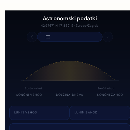
Astronomski podatki
42.9767° N, 17.1862° E · Europe/Zagreb
Sončni vzhod
Sončni zahod
SONČNI VZHOD
DOLŽINA DNEVA
SONČNI ZAHOD
LUNIN VZHOD
LUNIN ZAHOD