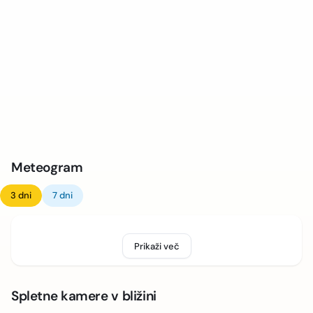
Meteogram
3 dni
7 dni
Prikaži več
Spletne kamere v bližini