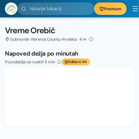
Iskanje lokacij
Premium
Vreme Orebić
Dubrovnik-Neretva County, Hrvaška · 4 m
Napoved dežja po minutah
Posodablja se vsakih 5 min
Odkleni 4h