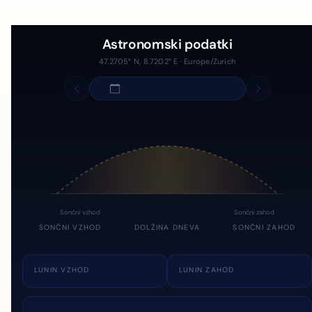
Astronomski podatki
47.2705° N, 8.7202° E · Europe/Zurich
Sončni vzhod
Sončni zahod
SONČNI VZHOD
DOLŽINA DNEVA
SONČNI ZAHOD
LUNIN VZHOD
LUNIN ZAHOD