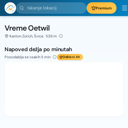
Iskanje lokacij
Premium
Vreme Oetwil
Kanton Zürich, Švica · 539 m
Napoved dežja po minutah
Posodablja se vsakih 5 min
Odkleni 4h