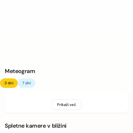
Meteogram
3 dni
7 dni
Prikaži več
Spletne kamere v bližini