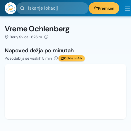
Iskanje lokacij
Premium
Vreme Ochlenberg
Bern, Švica · 626 m
Napoved dežja po minutah
Posodablja se vsakih 5 min
Odkleni 4h