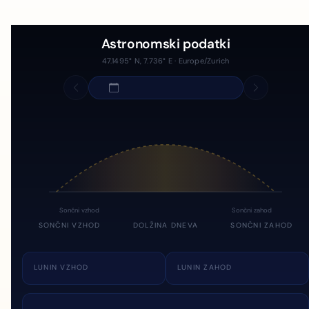
Astronomski podatki
47.1495° N, 7.736° E · Europe/Zurich
Sončni vzhod
Sončni zahod
SONČNI VZHOD
DOLŽINA DNEVA
SONČNI ZAHOD
LUNIN VZHOD
LUNIN ZAHOD