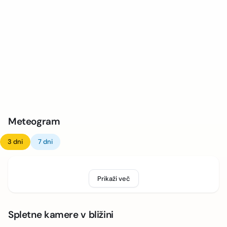
Meteogram
3 dni
7 dni
Prikaži več
Spletne kamere v bližini