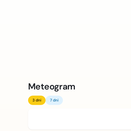
Meteogram
3 dni
7 dni