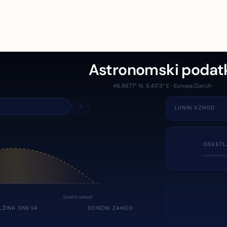
Astronomski podat
46.8877° N, 8.4173° E · Europe/Zurich
LUNIN VZHOD
OSVETL
Sončni zahod
LŽINA DNEVA
SONČNI ZAHOD