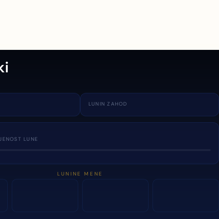
ki
LUNIN ZAHOD
JENOST LUNE
LUNINE MENE