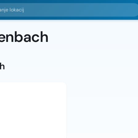
okacij
kenbach
ah