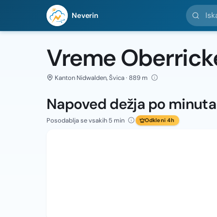
Iskanje l
Neverin
Vreme Oberric
Kanton Nidwalden, Švica · 889 m
Napoved dežja po minut
Posodablja se vsakih 5 min
Odkleni 4h