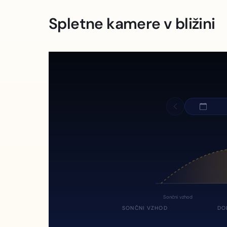
Spletne kamere v bližini
Sončni vzhod
SONČNI VZHOD
DO