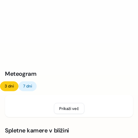
Meteogram
3 dni
7 dni
Prikaži več
Spletne kamere v bližini