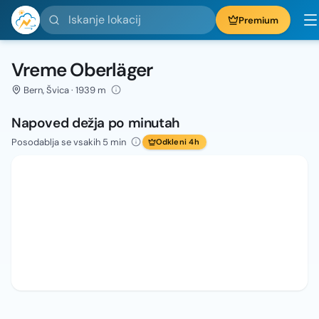
Iskanje lokacij
Premium
Vreme Oberläger
Bern, Švica · 1939 m
Napoved dežja po minutah
Posodablja se vsakih 5 min
Odkleni 4h