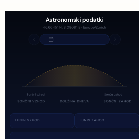
Astronomski podatki
46.6645° N, 8.0808° E · Europe/Zurich
Sončni vzhod
Sončni zahod
SONČNI VZHOD
DOLŽINA DNEVA
SONČNI ZAHOD
LUNIN VZHOD
LUNIN ZAHOD