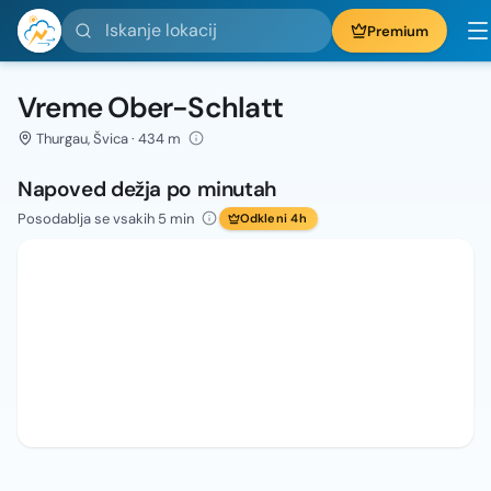
Iskanje lokacij
Premium
Vreme Ober-Schlatt
Thurgau, Švica · 434 m
Napoved dežja po minutah
Posodablja se vsakih 5 min
Odkleni 4h