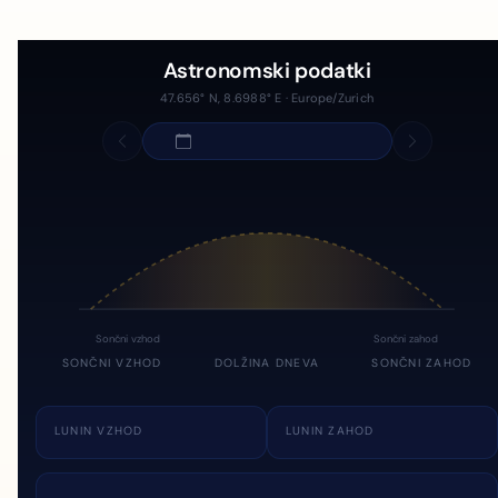
Astronomski podatki
47.656° N, 8.6988° E · Europe/Zurich
Sončni vzhod
Sončni zahod
SONČNI VZHOD
DOLŽINA DNEVA
SONČNI ZAHOD
LUNIN VZHOD
LUNIN ZAHOD