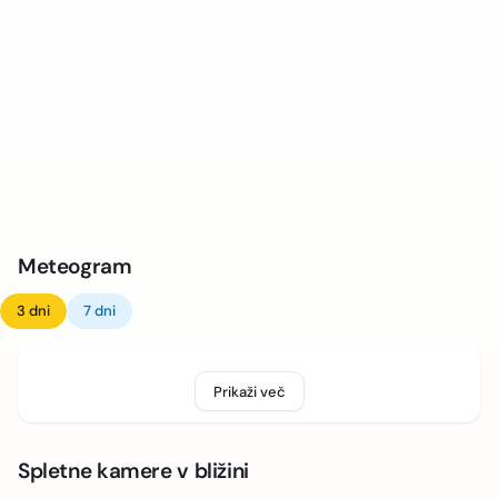
Meteogram
3 dni
7 dni
Prikaži več
Spletne kamere v bližini