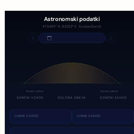
Astronomski podatki
47.5483° N, 8.6222° E · Europe/Zurich
Sončni vzhod
Sončni zahod
SONČNI VZHOD
DOLŽINA DNEVA
SONČNI ZAHOD
LUNIN VZHOD
LUNIN ZAHOD