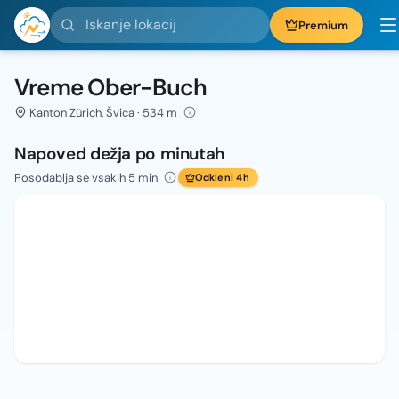
Iskanje lokacij
Premium
Vreme Ober-Buch
Kanton Zürich, Švica · 534 m
Napoved dežja po minutah
Posodablja se vsakih 5 min
Odkleni 4h