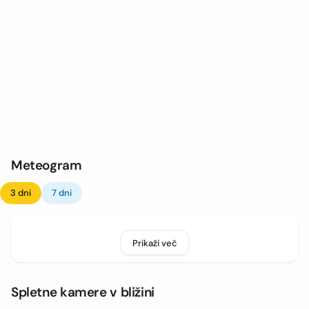
Meteogram
3 dni
7 dni
Prikaži več
Spletne kamere v bližini