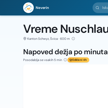
Iskanje l
Neverin
Vreme Nuschla
Kanton Schwyz, Švica · 600 m
Napoved dežja po minut
Posodablja se vsakih 5 min
Odkleni 4h