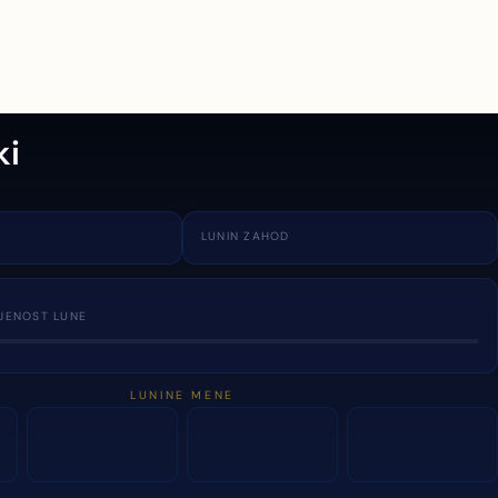
ki
LUNIN ZAHOD
JENOST LUNE
LUNINE MENE