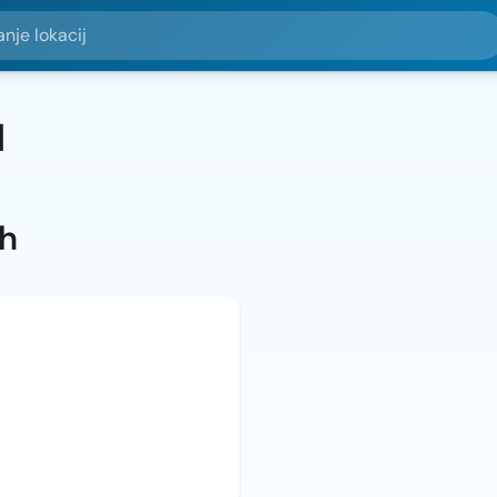
okacij
u
ah