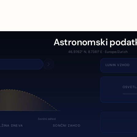
Astronomski podat
46.9762° N, 8.7381° E · Europe/Zurich
LUNIN VZHOD
OSVETL
Sončni zahod
LŽINA DNEVA
SONČNI ZAHOD