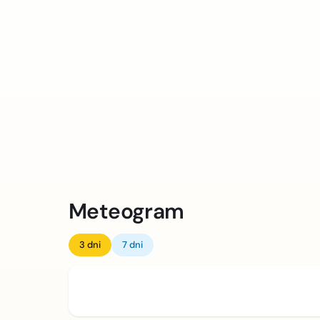
Meteogram
3 dni
7 dni