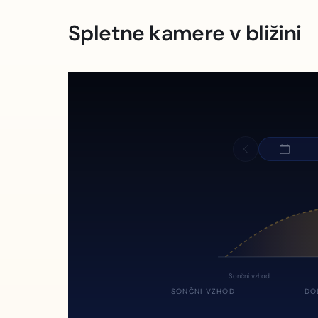
Spletne kamere v bližini
Sončni vzhod
SONČNI VZHOD
DO