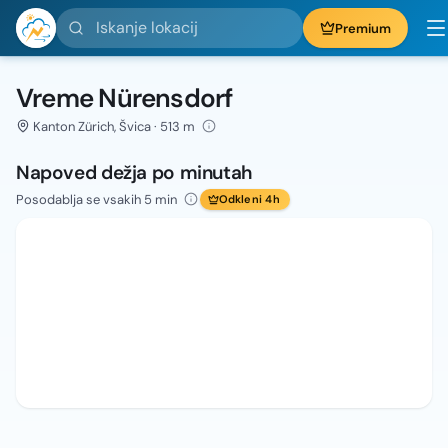
Iskanje lokacij
Premium
Vreme Nürensdorf
Kanton Zürich, Švica · 513 m
Napoved dežja po minutah
Posodablja se vsakih 5 min
Odkleni 4h