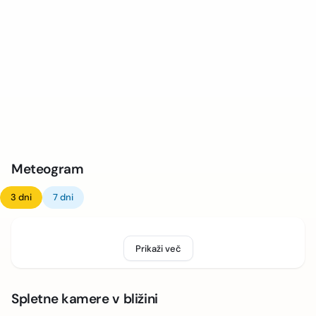
Meteogram
3 dni
7 dni
Prikaži več
Spletne kamere v bližini