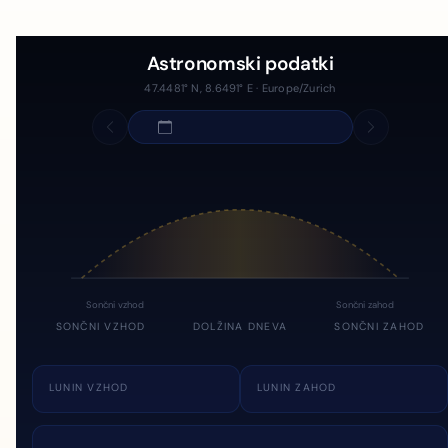
Astronomski podatki
47.4481° N, 8.6491° E · Europe/Zurich
Sončni vzhod
Sončni zahod
SONČNI VZHOD
DOLŽINA DNEVA
SONČNI ZAHOD
LUNIN VZHOD
LUNIN ZAHOD