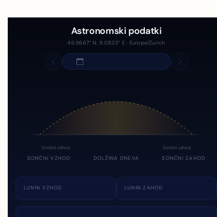
Astronomski podatki
46.9667° N, 9.0833° E · Europe/Zurich
Sončni vzhod
Sončni zahod
SONČNI VZHOD
DOLŽINA DNEVA
SONČNI ZAHOD
LUNIN VZHOD
LUNIN ZAHOD