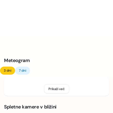
Meteogram
3 dni
7 dni
Prikaži več
Spletne kamere v bližini