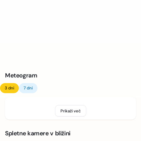
Meteogram
3 dni
7 dni
Prikaži več
Spletne kamere v bližini