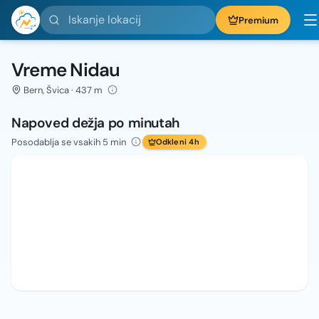
Iskanje lokacij
Premium
Vreme Nidau
Bern, Švica · 437 m
Napoved dežja po minutah
Posodablja se vsakih 5 min
Odkleni 4h