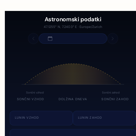
Astronomski podatki
47.1255° N, 7.2403° E · Europe/Zurich
Sončni vzhod
Sončni zahod
SONČNI VZHOD
DOLŽINA DNEVA
SONČNI ZAHOD
LUNIN VZHOD
LUNIN ZAHOD