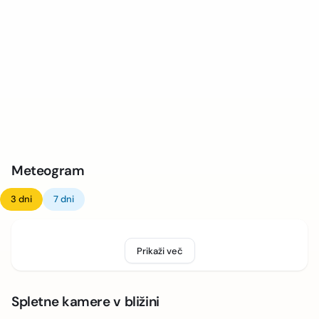
Meteogram
3 dni
7 dni
Prikaži več
Spletne kamere v bližini