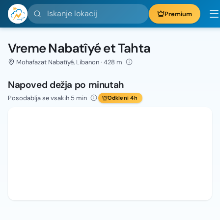
Iskanje lokacij
Premium
Vreme Nabatîyé et Tahta
Mohafazat Nabatîyé, Libanon · 428 m
Napoved dežja po minutah
Posodablja se vsakih 5 min
Odkleni 4h