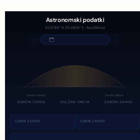
Astronomski podatki
33.3789° N, 35.4839° E · Asia/Beirut
Sončni vzhod
Sončni zahod
SONČNI VZHOD
DOLŽINA DNEVA
SONČNI ZAHOD
LUNIN VZHOD
LUNIN ZAHOD