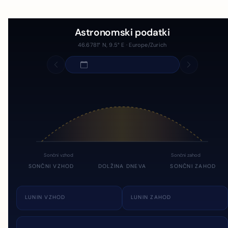
Astronomski podatki
46.6781° N, 9.5° E · Europe/Zurich
Sončni vzhod
Sončni zahod
SONČNI VZHOD
DOLŽINA DNEVA
SONČNI ZAHOD
LUNIN VZHOD
LUNIN ZAHOD