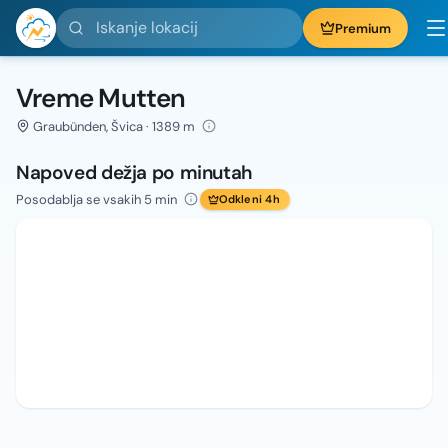
Iskanje lokacij
Premium
Vreme Mutten
Graubünden, Švica · 1389 m
Napoved dežja po minutah
Posodablja se vsakih 5 min
Odkleni 4h