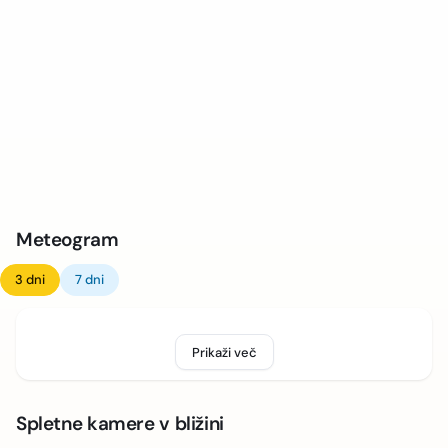
Meteogram
3 dni
7 dni
Prikaži več
Spletne kamere v bližini