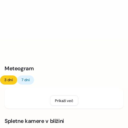
Meteogram
3 dni
7 dni
Prikaži več
Spletne kamere v bližini