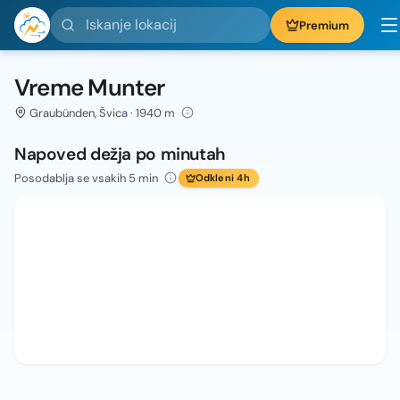
Iskanje lokacij
Premium
Vreme Munter
Graubünden, Švica · 1940 m
Napoved dežja po minutah
Posodablja se vsakih 5 min
Odkleni 4h