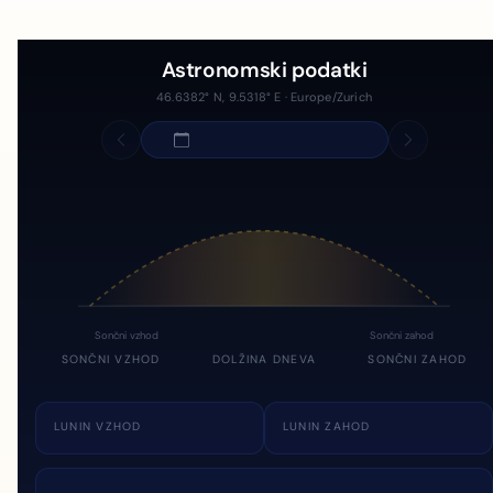
Astronomski podatki
46.6382° N, 9.5318° E · Europe/Zurich
Sončni vzhod
Sončni zahod
SONČNI VZHOD
DOLŽINA DNEVA
SONČNI ZAHOD
LUNIN VZHOD
LUNIN ZAHOD