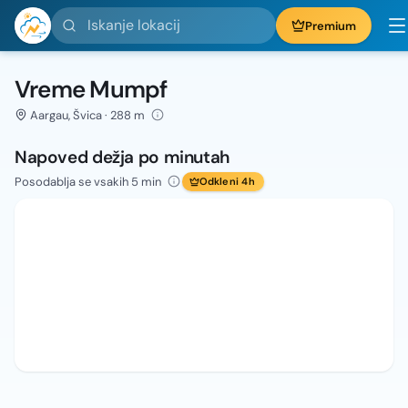
Iskanje lokacij
Premium
Vreme Mumpf
Aargau, Švica · 288 m
Napoved dežja po minutah
Posodablja se vsakih 5 min
Odkleni 4h