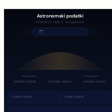
Astronomski podatki
47.5456° N, 7.9212° E · Europe/Zurich
Sončni vzhod
Sončni zahod
SONČNI VZHOD
DOLŽINA DNEVA
SONČNI ZAHOD
LUNIN VZHOD
LUNIN ZAHOD