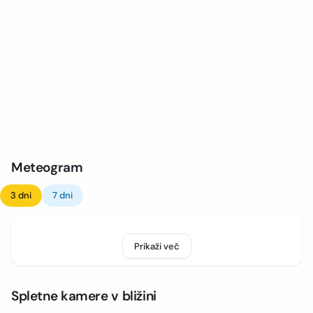
Meteogram
3 dni
7 dni
Prikaži več
Spletne kamere v bližini