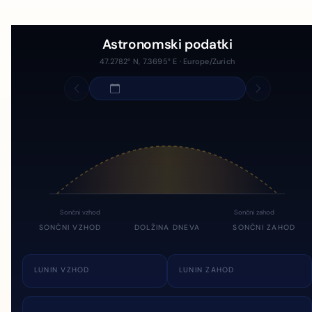
Astronomski podatki
47.2782° N, 7.3695° E · Europe/Zurich
Sončni vzhod
Sončni zahod
SONČNI VZHOD
DOLŽINA DNEVA
SONČNI ZAHOD
LUNIN VZHOD
LUNIN ZAHOD