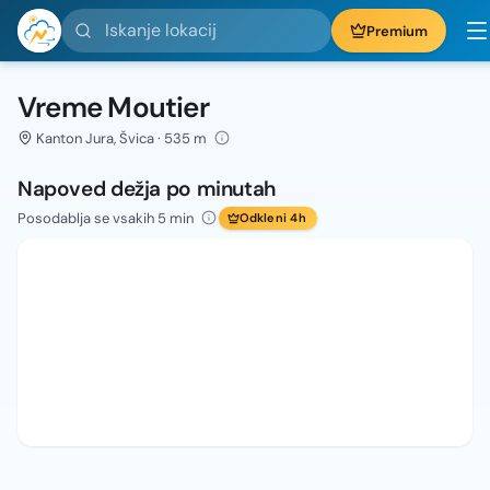
Iskanje lokacij
Premium
Vreme Moutier
Kanton Jura, Švica · 535 m
Napoved dežja po minutah
Posodablja se vsakih 5 min
Odkleni 4h