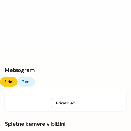
Meteogram
3 dni
7 dni
Prikaži več
Spletne kamere v bližini