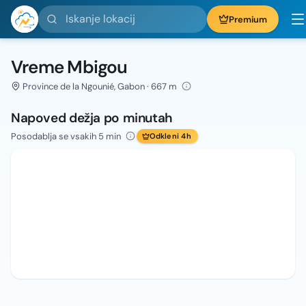
Iskanje lokacij
Premium
Vreme Mbigou
Province de la Ngounié, Gabon · 667 m
Napoved dežja po minutah
Posodablja se vsakih 5 min
Odkleni 4h