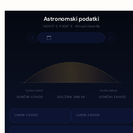
Astronomski podatki
1.9005° S, 11.906° E · Africa/Libreville
Sončni vzhod
Sončni zahod
SONČNI VZHOD
DOLŽINA DNEVA
SONČNI ZAHOD
LUNIN VZHOD
LUNIN ZAHOD