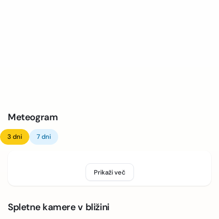
Meteogram
3 dni
7 dni
Prikaži več
Spletne kamere v bližini