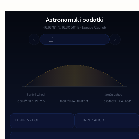
Astronomski podatki
46.1678° N, 16.3058° E · Europe/Zagreb
Sončni vzhod
Sončni zahod
SONČNI VZHOD
DOLŽINA DNEVA
SONČNI ZAHOD
LUNIN VZHOD
LUNIN ZAHOD