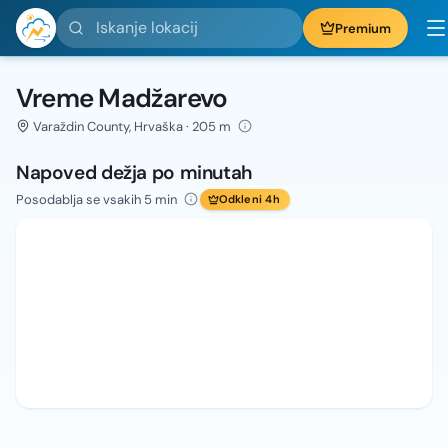
Iskanje lokacij
Premium
Vreme Madžarevo
Varaždin County, Hrvaška · 205 m
Napoved dežja po minutah
Posodablja se vsakih 5 min
Odkleni 4h