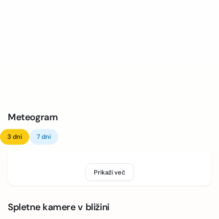
Meteogram
3 dni
7 dni
Prikaži več
Spletne kamere v bližini