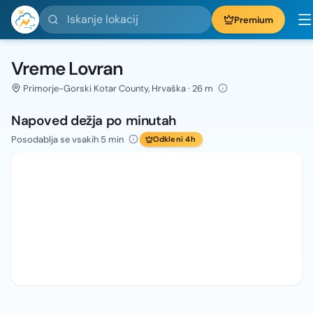
Iskanje lokacij
Premium
Vreme Lovran
Primorje-Gorski Kotar County, Hrvaška · 26 m
Napoved dežja po minutah
Posodablja se vsakih 5 min
Odkleni 4h