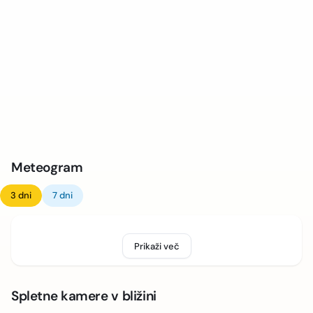
Meteogram
3 dni
7 dni
Prikaži več
Spletne kamere v bližini