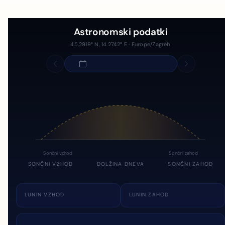
Astronomski podatki
45.2919° N, 14.2742° E · Europe/Zagreb
Sončni vzhod
Sončni zahod
SONČNI VZHOD
DOLŽINA DNEVA
SONČNI ZAHOD
LUNIN VZHOD
LUNIN ZAHOD