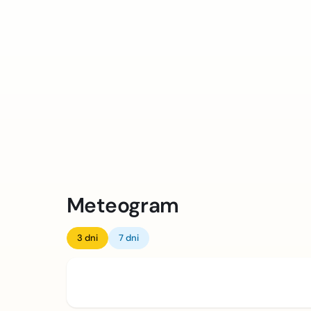
Meteogram
3 dni
7 dni