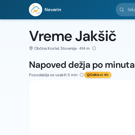
Iskanje l
Neverin
Vreme Jakšič
Občina Kostel, Slovenija · 414 m
Napoved dežja po minut
Posodablja se vsakih 5 min
Odkleni 4h