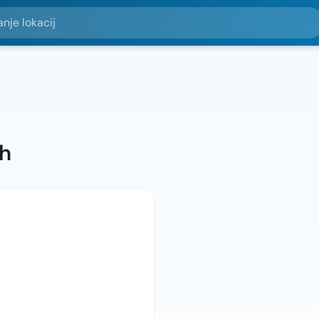
okacij
ah