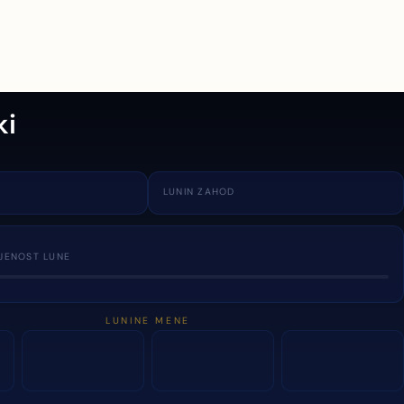
ki
LUNIN ZAHOD
JENOST LUNE
LUNINE MENE