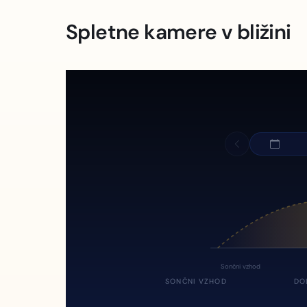
Spletne kamere v bližini
Sončni vzhod
SONČNI VZHOD
DO