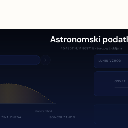
Astronomski podat
45.4851° N, 14.8697° E · Europe/Ljubljana
LUNIN VZHOD
OSVETL
Sončni zahod
LŽINA DNEVA
SONČNI ZAHOD