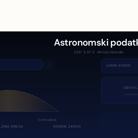
Astronomski podat
2.65° S, 10° E · Africa/Libreville
LUNIN VZHOD
OSVETL
Sončni zahod
LŽINA DNEVA
SONČNI ZAHOD