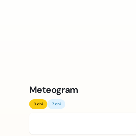
Meteogram
3 dni
7 dni