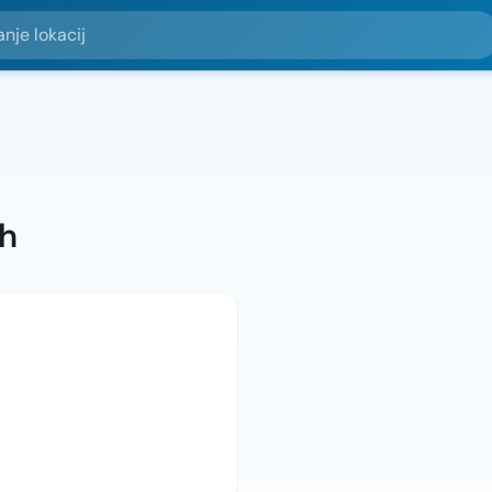
okacij
ah