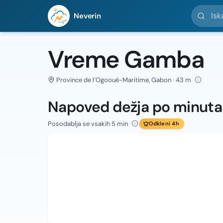
Iskanje l
Neverin
Vreme Gamba
Province de l’Ogooué-Maritime, Gabon · 43 m
Napoved dežja po minut
Posodablja se vsakih 5 min
Odkleni 4h