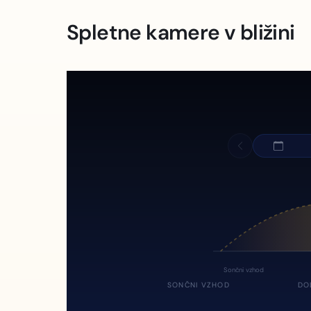
Spletne kamere v bližini
Sončni vzhod
SONČNI VZHOD
DO