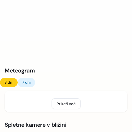
Meteogram
3 dni
7 dni
Prikaži več
Spletne kamere v bližini