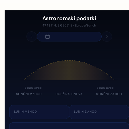
Astronomski podatki
47.431° N, 8.6862° E · Europe/Zurich
Sončni vzhod
Sončni zahod
SONČNI VZHOD
DOLŽINA DNEVA
SONČNI ZAHOD
LUNIN VZHOD
LUNIN ZAHOD