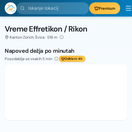
Iskanje lokacij
Premium
Vreme Effretikon / Rikon
Kanton Zürich, Švica · 518 m
Napoved dežja po minutah
Posodablja se vsakih 5 min
Odkleni 4h