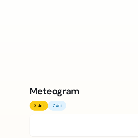
Meteogram
3 dni
7 dni