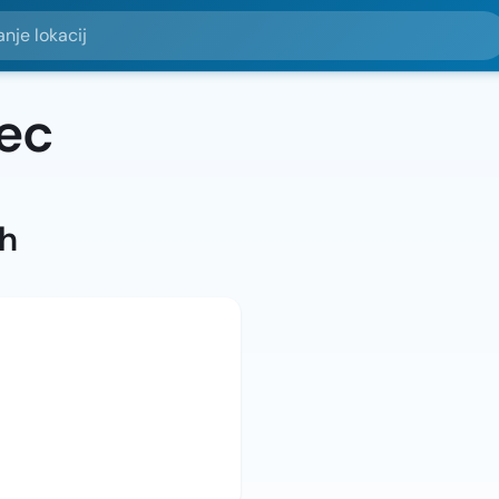
okacij
ec
ah