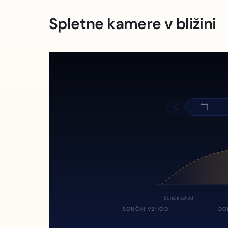
Spletne kamere v bližini
Sončni vzhod
SONČNI VZHOD
DO