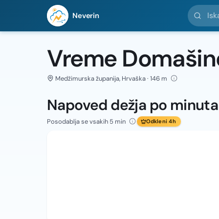
Iskanje l
Neverin
Vreme Domašin
Medžimurska županija, Hrvaška · 146 m
Napoved dežja po minut
Posodablja se vsakih 5 min
Odkleni 4h