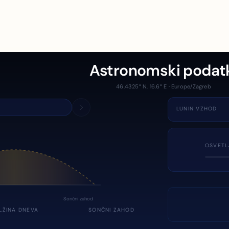
Astronomski podat
46.4325° N, 16.6° E · Europe/Zagreb
LUNIN VZHOD
OSVETL
Sončni zahod
LŽINA DNEVA
SONČNI ZAHOD