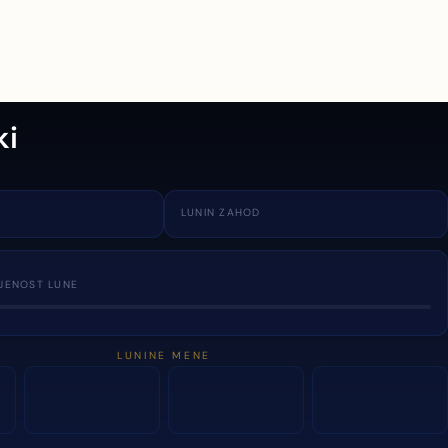
ki
LUNIN ZAHOD
JENOST LUNE
LUNINE MENE