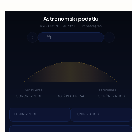
Astronomski podatki
45.6803° N, 18.4058° E · Europe/Zagreb
Sončni vzhod
Sončni zahod
SONČNI VZHOD
DOLŽINA DNEVA
SONČNI ZAHOD
LUNIN VZHOD
LUNIN ZAHOD