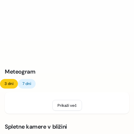
Meteogram
3 dni
7 dni
Prikaži več
Spletne kamere v bližini