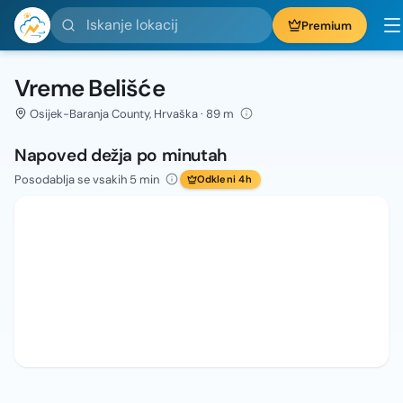
Iskanje lokacij
Premium
Vreme Belišće
Osijek-Baranja County, Hrvaška · 89 m
Napoved dežja po minutah
Posodablja se vsakih 5 min
Odkleni 4h