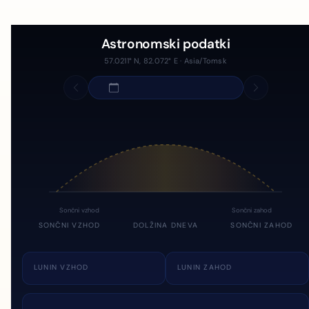
Astronomski podatki
57.0211° N, 82.072° E · Asia/Tomsk
Sončni vzhod
Sončni zahod
SONČNI VZHOD
DOLŽINA DNEVA
SONČNI ZAHOD
LUNIN VZHOD
LUNIN ZAHOD