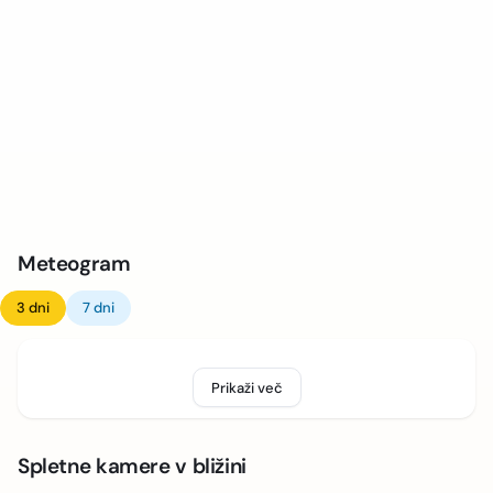
Meteogram
3 dni
7 dni
Prikaži več
Spletne kamere v bližini