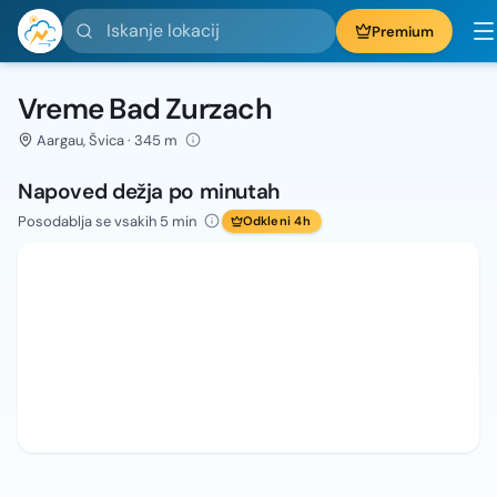
Iskanje lokacij
Premium
Vreme Bad Zurzach
Aargau, Švica · 345 m
Napoved dežja po minutah
Posodablja se vsakih 5 min
Odkleni 4h