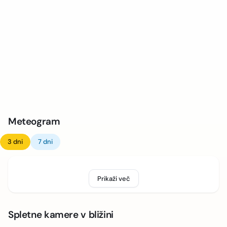
Meteogram
3 dni
7 dni
Prikaži več
Spletne kamere v bližini