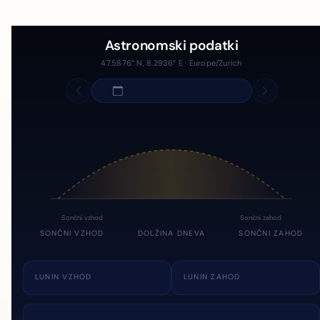
Astronomski podatki
47.5876° N, 8.2936° E · Europe/Zurich
Sončni vzhod
Sončni zahod
SONČNI VZHOD
DOLŽINA DNEVA
SONČNI ZAHOD
LUNIN VZHOD
LUNIN ZAHOD