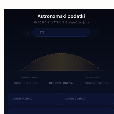
Astronomski podatki
45.5028° N, 13.7794° E · Europe/Ljubljana
Sončni vzhod
Sončni zahod
SONČNI VZHOD
DOLŽINA DNEVA
SONČNI ZAHOD
LUNIN VZHOD
LUNIN ZAHOD