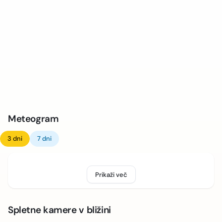
Meteogram
3 dni
7 dni
Prikaži več
Spletne kamere v bližini