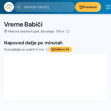
Iskanje lokacij
Premium
Vreme Babiči
Mestna občina Koper, Slovenija · 176 m
Napoved dežja po minutah
Posodablja se vsakih 5 min
Odkleni 4h