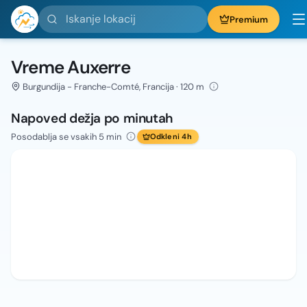
Iskanje lokacij
Premium
Vreme Auxerre
Burgundija - Franche-Comté, Francija · 120 m
Napoved dežja po minutah
Posodablja se vsakih 5 min
Odkleni 4h