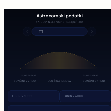
Astronomski podatki
47.7996° N, 3.5703° E · Europe/Paris
Sončni vzhod
Sončni zahod
SONČNI VZHOD
DOLŽINA DNEVA
SONČNI ZAHOD
LUNIN VZHOD
LUNIN ZAHOD