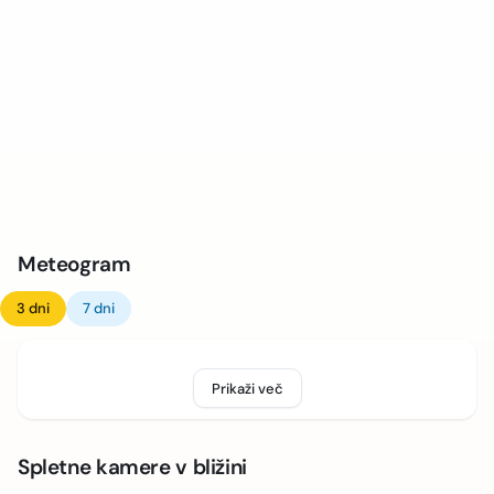
Meteogram
3 dni
7 dni
Prikaži več
Spletne kamere v bližini