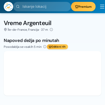
Iskanje lokacij
Premium
Vreme Argenteuil
Île-de-France, Francija · 37 m
Napoved dežja po minutah
Posodablja se vsakih 5 min
Odkleni 4h