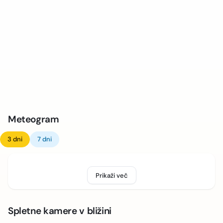
Meteogram
3 dni
7 dni
Prikaži več
Spletne kamere v bližini