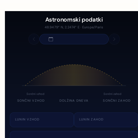
Astronomski podatki
48.9479° N, 2.2474° E · Europe/Paris
Sončni vzhod
Sončni zahod
SONČNI VZHOD
DOLŽINA DNEVA
SONČNI ZAHOD
LUNIN VZHOD
LUNIN ZAHOD