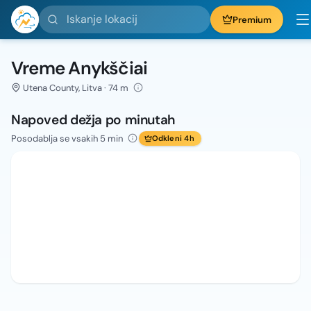
Iskanje lokacij
Premium
Vreme Anykščiai
Utena County, Litva · 74 m
Napoved dežja po minutah
Posodablja se vsakih 5 min
Odkleni 4h