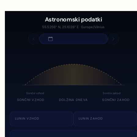
Astronomski podatki
55.5256° N, 25.1026° E · Europe/Vilnius
Sončni vzhod
Sončni zahod
SONČNI VZHOD
DOLŽINA DNEVA
SONČNI ZAHOD
LUNIN VZHOD
LUNIN ZAHOD