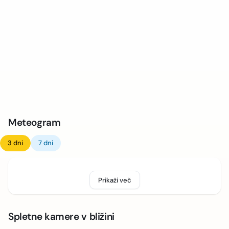
Meteogram
3 dni
7 dni
Prikaži več
Spletne kamere v bližini