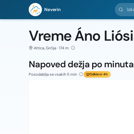
Iskanje l
Neverin
Vreme Áno Liós
Attica, Grčija · 174 m
Napoved dežja po minut
Posodablja se vsakih 5 min
Odkleni 4h