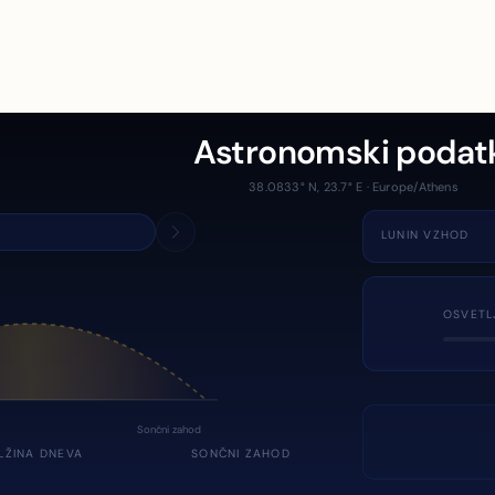
Astronomski podat
38.0833° N, 23.7° E · Europe/Athens
LUNIN VZHOD
OSVETL
Sončni zahod
LŽINA DNEVA
SONČNI ZAHOD