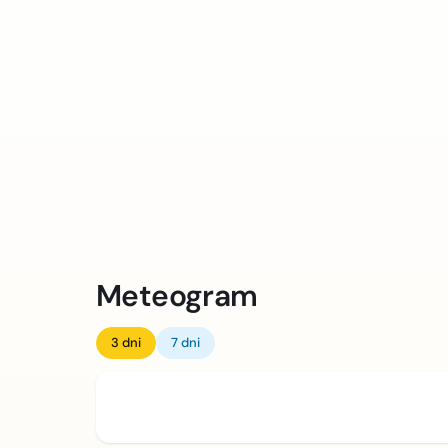
Meteogram
3 dni
7 dni