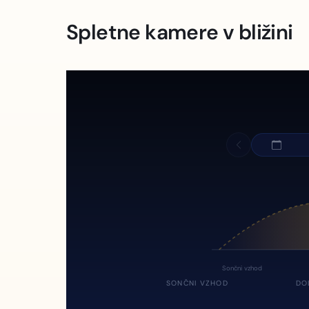
Spletne kamere v bližini
Sončni vzhod
SONČNI VZHOD
DO