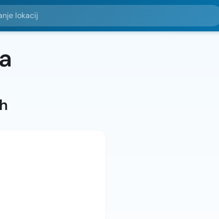
okacij
ia
ah