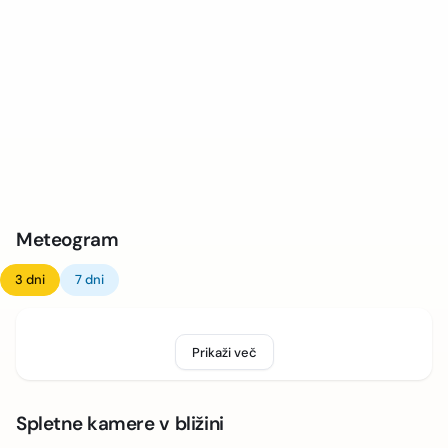
Meteogram
3 dni
7 dni
Prikaži več
Spletne kamere v bližini