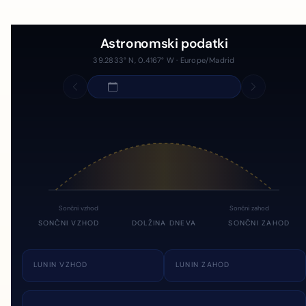
Astronomski podatki
39.2833° N, 0.4167° W · Europe/Madrid
Sončni vzhod
Sončni zahod
SONČNI VZHOD
DOLŽINA DNEVA
SONČNI ZAHOD
LUNIN VZHOD
LUNIN ZAHOD