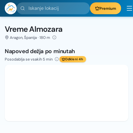
Iskanje lokacij
Premium
Vreme Almozara
Aragon, Španija · 180 m
Napoved dežja po minutah
Posodablja se vsakih 5 min
Odkleni 4h