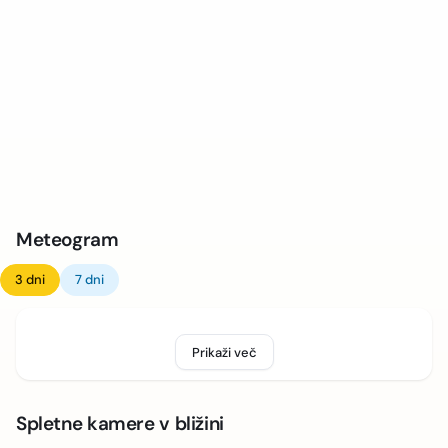
Meteogram
3 dni
7 dni
Prikaži več
Spletne kamere v bližini