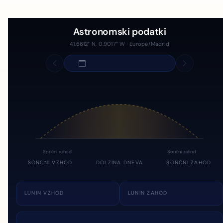
Astronomski podatki
41.6612° N, 0.9017° W · Europe/Madrid
Sončni vzhod
Sončni zahod
SONČNI VZHOD
DOLŽINA DNEVA
SONČNI ZAHOD
LUNIN VZHOD
LUNIN ZAHOD