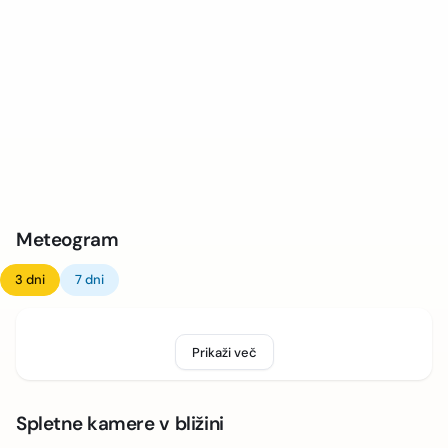
Meteogram
3 dni
7 dni
Prikaži več
Spletne kamere v bližini