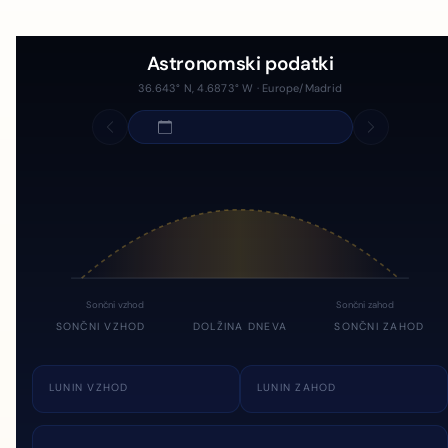
Astronomski podatki
36.643° N, 4.6873° W · Europe/Madrid
Sončni vzhod
Sončni zahod
SONČNI VZHOD
DOLŽINA DNEVA
SONČNI ZAHOD
LUNIN VZHOD
LUNIN ZAHOD