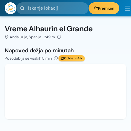
Iskanje lokacij
Premium
Vreme Alhaurín el Grande
Andaluzija, Španija · 249 m
Napoved dežja po minutah
Posodablja se vsakih 5 min
Odkleni 4h