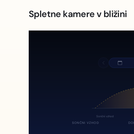
Spletne kamere v bližini
Sončni vzhod
SONČNI VZHOD
DO