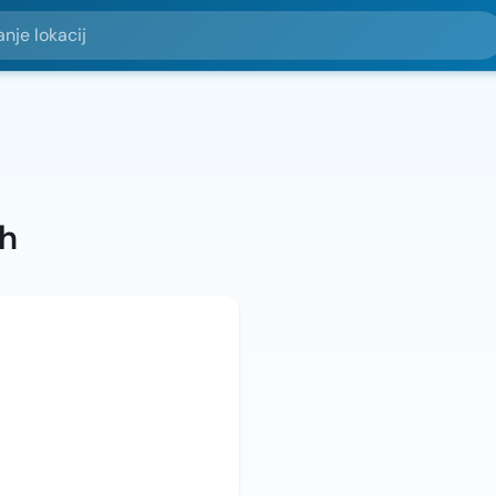
okacij
ah