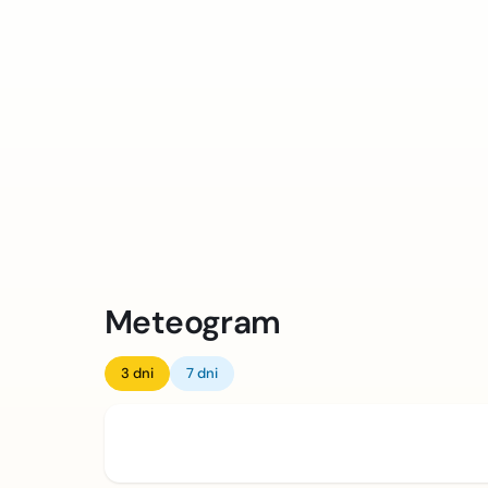
Meteogram
3 dni
7 dni