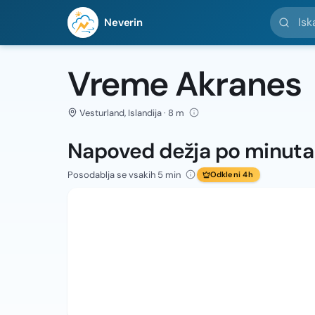
Iskanje l
Neverin
Vreme Akranes
Vesturland, Islandija · 8 m
Napoved dežja po minut
Posodablja se vsakih 5 min
Odkleni 4h