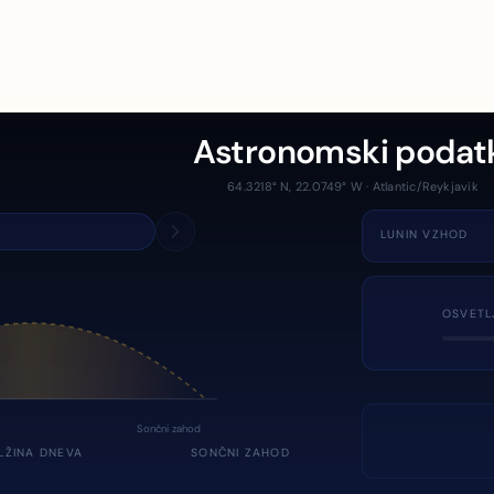
Astronomski podat
64.3218° N, 22.0749° W · Atlantic/Reykjavik
LUNIN VZHOD
OSVETL
Sončni zahod
LŽINA DNEVA
SONČNI ZAHOD