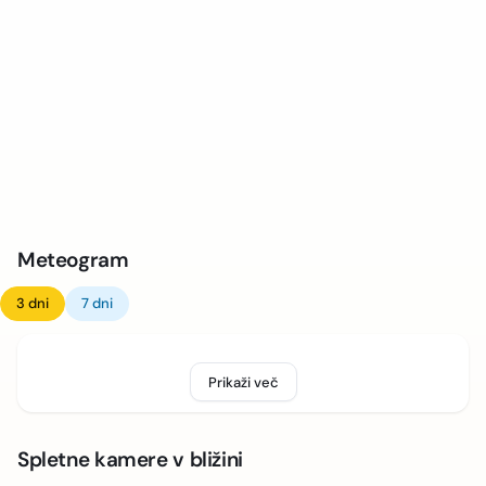
Meteogram
3 dni
7 dni
Prikaži več
Spletne kamere v bližini