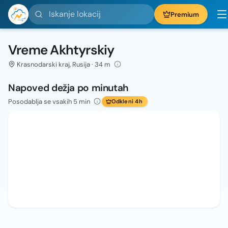
Iskanje lokacij
Premium
Vreme Akhtyrskiy
Krasnodarski kraj, Rusija · 34 m
Napoved dežja po minutah
Posodablja se vsakih 5 min
Odkleni 4h