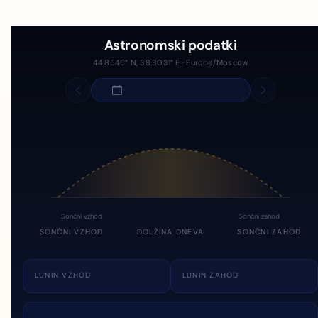
Astronomski podatki
44.8546° N, 38.3031° E · Europe/Moscow
Sončni vzhod
Sončni zahod
SONČNI VZHOD
DOLŽINA DNEVA
SONČNI ZAHOD
LUNIN VZHOD
LUNIN ZAHOD