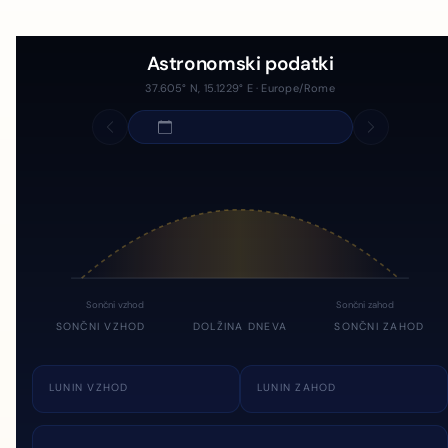
Astronomski podatki
37.605° N, 15.1229° E · Europe/Rome
Sončni vzhod
Sončni zahod
SONČNI VZHOD
DOLŽINA DNEVA
SONČNI ZAHOD
LUNIN VZHOD
LUNIN ZAHOD