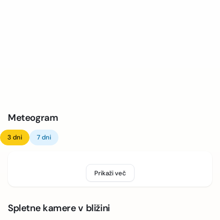
Meteogram
3 dni
7 dni
Prikaži več
Spletne kamere v bližini