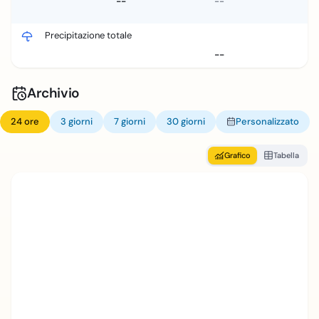
--
--
Precipitazione totale
--
Archivio
24 ore
3 giorni
7 giorni
30 giorni
Personalizzato
Grafico
Tabella