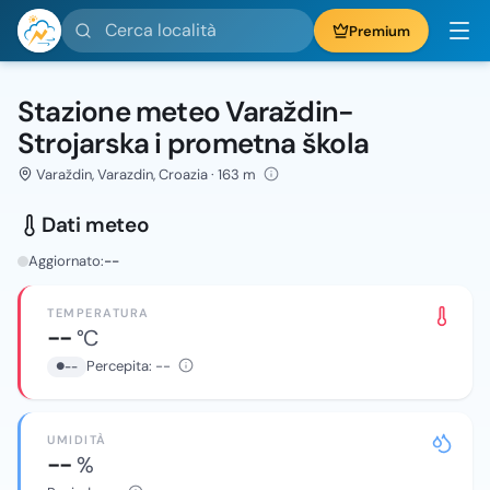
Cerca località
Premium
Stazione meteo Varaždin-
Strojarska i prometna škola
Varaždin, Varazdin, Croazia · 163 m
Dati meteo
Aggiornato:
--
TEMPERATURA
--
°C
Percepita:
--
--
UMIDITÀ
--
%