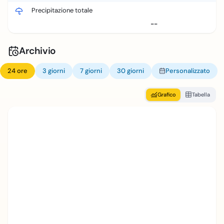
Precipitazione totale
--
Archivio
24 ore
3 giorni
7 giorni
30 giorni
Personalizzato
Grafico
Tabella