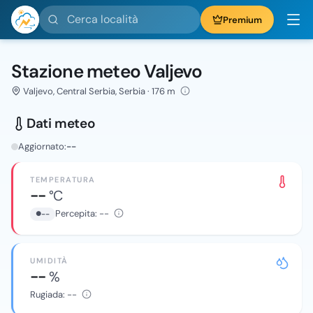
Cerca località
Premium
Stazione meteo Valjevo
Valjevo, Central Serbia, Serbia · 176 m
Dati meteo
Aggiornato:
--
TEMPERATURA
--
°C
Percepita:
--
--
UMIDITÀ
--
%
Rugiada:
--